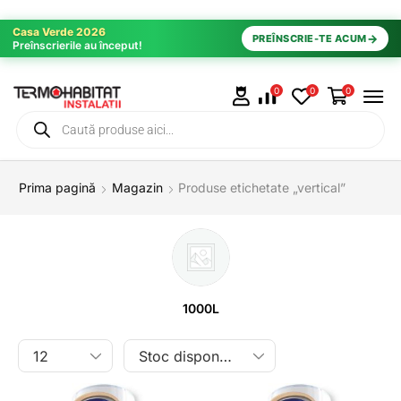
Casa Verde 2026
→
PREÎNSCRIE-TE ACUM
Preînscrierile au început!
0
0
0
Prima pagină
Magazin
Produse etichetate „vertical”
1000L