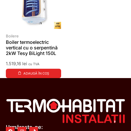
Boilere
Boiler termoelectric
vertical cu o serpentină
2kW Tesy BiLight 150L
1.519,16
lei
cu TVA
ADAUGĂ ÎN COȘ
Urmărește-ne: