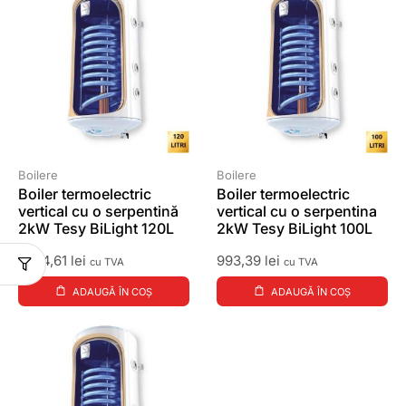
Boilere
Boilere
Boiler termoelectric
Boiler termoelectric
vertical cu o serpentină
vertical cu o serpentina
2kW Tesy BiLight 120L
2kW Tesy BiLight 100L
1.414,61
lei
993,39
lei
cu TVA
cu TVA
ADAUGĂ ÎN COȘ
ADAUGĂ ÎN COȘ