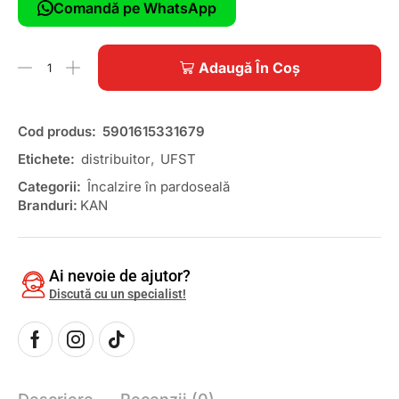
Comandă pe WhatsApp
Adaugă În Coș
Cod produs:
5901615331679
Etichete:
distribuitor
,
UFST
Categorii:
Încalzire în pardoseală
Branduri:
KAN
Ai nevoie de ajutor?
Discută cu un specialist!