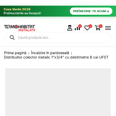
Casa Verde 2026
→
PREÎNSCRIE-TE ACUM
Preînscrierile au început!
0
0
0
Prima pagină
Încalzire în pardoseală
Distribuitor colector metalic 1”x3/4” cu debitmetre 8 cai UFST