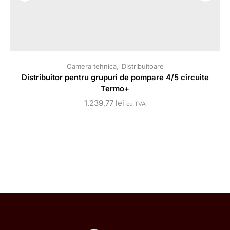
,
Camera tehnica
Distribuitoare
A
Distribuitor pentru grupuri de pompare 4/5 circuite
Termo+
1.239,77
lei
cu TVA