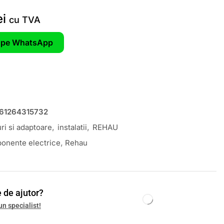
ei
cu TVA
pe WhatsApp
61264315732
uri si adaptoare
,
instalatii
,
REHAU
onente electrice
,
Rehau
 de ajutor?
un specialist!