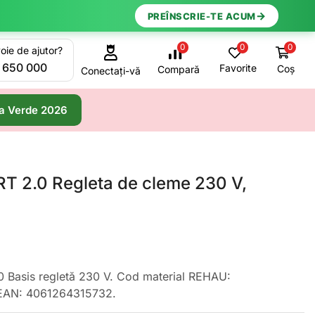
→
PREÎNSCRIE-TE ACUM
0
0
0
oie de ajutor?
 650 000
Favorite
Coș
Compară
Conectați-vă
a Verde 2026
 2.0 Regleta de cleme 230 V,
Basis regletă 230 V. Cod material REHAU:
EAN: 4061264315732.