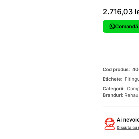
2.716,03
l
Comandă 
Cod produs:
40
Etichete:
Fiting
Categorii:
Comp
Branduri:
Rehau
Ai nevoie
Discută cu 