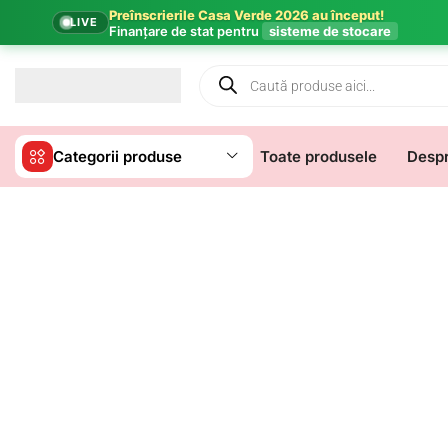
Preînscrierile Casa Verde 2026 au început!
LIVE
Finanțare de stat pentru
sisteme de stocare
Categorii produse
Toate produsele
Despr