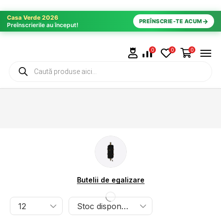
Casa Verde 2026
→
PREÎNSCRIE-TE ACUM
Preînscrierile au început!
0
0
0
Butelii de egalizare