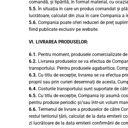
comandă, și tipărită, în format material, cu ocazi
5.5.
În situația în care un produs comandat și plăt
lucrătoare, calculat din ziua în care Compania a î
5.6.
Compania poate oferi reduceri de preț suplim
fiind publicate exclusiv pe website.
VI. LIVRAREA PRODUSELOR:
6.1.
Pentru moment, produsele comercializate de Co
6.2.
Livrarea produselor se va efectua de Companie
transportului. Pentru produsele agabaritice, Compa
6.3.
Cu titlu de excepție, livrarea se va efectua p
proprii sau prin curieri desemnați de acesta, Cump
6.4.
Costurile transportului sunt suportate de către
6.5.
Cu titlu de excepție, Compania își asumă cost
pentru produse periodic și/sau într-un volum mar
6.6.
Termenul de livrare a produselor de către Compa
restul teritoriul țării, calculat de la data emiter
zi lucrătoare de la data emiterii confirmării de c