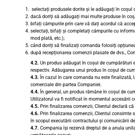
selectați produsele dorite și le adăugați în coșul
dacă doriți să adăugați mai multe produse în coș,
bifați câmpurile prin care vă dați acordul că accep
selectați, bifați și completați câmpurile cu inform
mod plată, etc.);
când doriți să finalizați comanda folosiți opțiun
după recepționarea comenzii plasate de dvs., Com
4.2.
Un produs adăugat în coșul de cumpărături es
respectiv. Adăugarea unui produs în coșul de cump
4.3.
În cazul în care comanda nu este finalizată, U
comerciale din partea Companiei.
4.4.
În general, un produs rămâne în coșul de cump
Utilizatorul va fi notificat în momentul accesării
4.5.
Prin finalizarea comenzii, Clientul declară că 
4.6.
Prin finalizarea comenzii, Clientul consimte s
în scopul executării contractului și comunicării d
4.7.
Compania își rezervă dreptul de a anula unilat