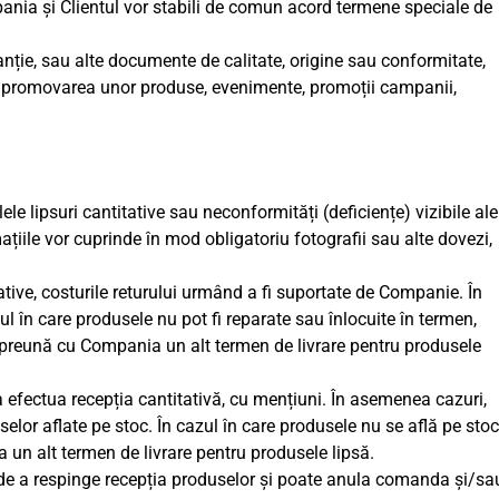
nia și Clientul vor stabili de comun acord termene speciale de
ranție, sau alte documente de calitate, origine sau conformitate,
tru promovarea unor produse, evenimente, promoții campanii,
le lipsuri cantitative sau neconformități (deficiențe) vizibile ale
ațiile vor cuprinde în mod obligatoriu fotografii sau alte dovezi,
tative, costurile returului urmând a fi suportate de Companie. În
 în care produsele nu pot fi reparate sau înlocuite în termen,
împreună cu Compania un alt termen de livrare pentru produsele
va efectua recepția cantitativă, cu mențiuni. În asemenea cazuri,
lor aflate pe stoc. În cazul în care produsele nu se află pe stoc
 un alt termen de livrare pentru produsele lipsă.
tul de a respinge recepția produselor și poate anula comanda și/sa