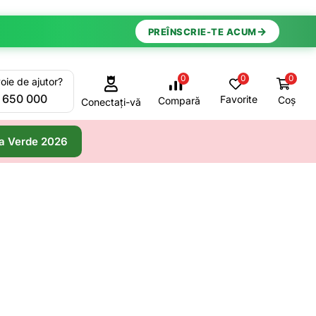
→
PREÎNSCRIE-TE ACUM
0
0
0
oie de ajutor?
 650 000
Favorite
Coș
Compară
Conectați-vă
a Verde 2026