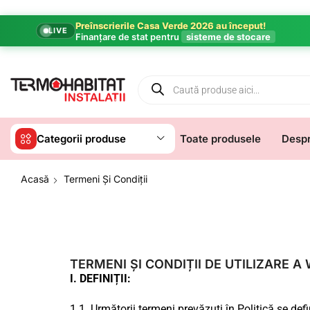
Preînscrierile Casa Verde 2026 au început!
LIVE
Finanțare de stat pentru
sisteme de stocare
Categorii produse
Toate produsele
Despr
Acasă
Termeni Și Condiții
TERMENI ȘI CONDIȚII DE UTILIZARE 
I. DEFINIȚII:
1.1. Următorii termeni prevăzuți în Politică se d