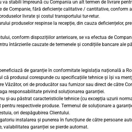
au va stabili împreună cu Compania un alt termen de livrare pentr
e de Companie, fără deficiențe calitative / cantitative, conform aco
duselor livrate și costul transportului tur-retur.
urului produselor respinse la recepție, din cauza deficiențelor, pre
lui, conform dispozițiilor anterioare, se va efectua de Companie
ru întârzierile cauzate de termenele și condițiile bancare ale păr
eficiază de garanție în conformitate legislația națională a R
 că produsul corespunde cu specificațiile tehnice și își va menți
re Văzător, ori de producător sau furnizor sau direct de către Com
aga responsabilitate privind soluționarea garanției.
 și-au păstrat caracteristicile tehnice (cu excepția uzurii norma
pentru respectivele produse. Termenul de soluționare a garanției 
stuia, ori despăgubirea Clientului.
atoriu instalarea și punerea în funcțiune de către persoane auto
, valabilitatea garanției se pierde automat.