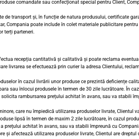
produse comandate sau confecționat special pentru Client, Compa
e de transport și, în funcție de natura produsului, certificate ga
ntar, Compania poate include în colet materiale publicitare pen
 terți parteneri.
ectua recepția cantitativă și calitativă și poate reclama eventuale
are livrarea se efectuează prin curier la adresa Clientului, reclam
duselor în cazul livrării unor produse ce prezintă deficiențe cali
a sau înlocui produsele în termen de 30 zile lucrătoare. În cazul
solicita rambursarea prețului achitat în avans, sau va stabili 
minore, care nu împiedică utilizarea produselor livrate, Clientul 
oduse lipsă în termen de maxim 2 zile lucrătoare, în cazul produse
a prețului achitat în avans, sau va stabili împreună cu Compania
jore și afectează utilizarea produselor livrate, Clientul are drep