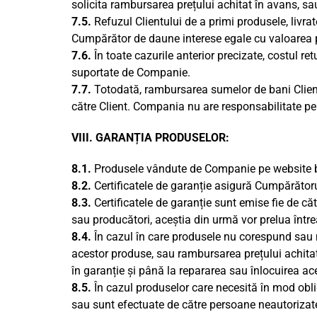
solicita rambursarea prețului achitat în avans, s
7.5.
Refuzul Clientului de a primi produsele, livrat
Cumpărător de daune interese egale cu valoarea pro
7.6.
În toate cazurile anterior precizate, costul ret
suportate de Companie.
7.7.
Totodată, rambursarea sumelor de bani Clientu
către Client. Compania nu are responsabilitate pent
VIII. GARANȚIA PRODUSELOR:
8.1.
Produsele vândute de Companie pe website ben
8.2.
Certificatele de garanție asigură Cumpărătorul
8.3.
Certificatele de garanție sunt emise fie de căt
sau producători, aceștia din urmă vor prelua între
8.4.
În cazul în care produsele nu corespund sau nu
acestor produse, sau rambursarea prețului achitat 
în garanție și până la repararea sau înlocuirea ace
8.5.
În cazul produselor care necesită în mod oblig
sau sunt efectuate de către persoane neautorizate