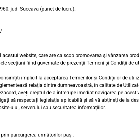
960, jud. Suceava (punct de lucru),
/
l acestui website, care are ca scop promovarea și vânzarea prod
mbele secțiuni fiind guvernate de prezenții Termeni și Condiții de 
onsimțiți implicit la acceptarea Termenilor și Condițiilor de util
glementează relația dintre dumneavoastră, în calitate de Utilizato
ezacord, aveți dreptul de a întrerupe imediat navigarea pe acest 
ligați să respectați legislația aplicabilă și să vă abțineți de la d
te-ului, serverului sau securitatea informațiilor.
 prin parcurgerea următorilor pași: