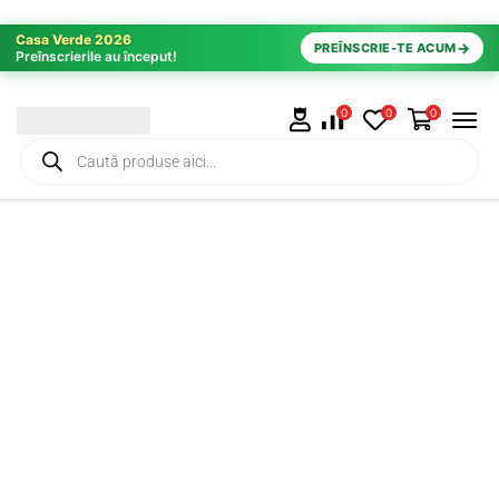
Casa Verde 2026
→
PREÎNSCRIE-TE ACUM
Preînscrierile au început!
0
0
0