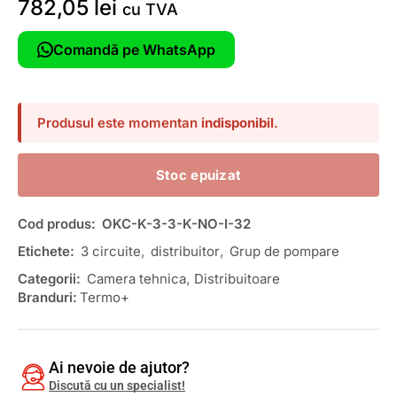
782,05
lei
cu TVA
Comandă pe WhatsApp
Produsul este momentan
indisponibil
.
Stoc epuizat
Cod produs:
OKC-K-3-3-K-NO-I-32
Etichete:
3 circuite
,
distribuitor
,
Grup de pompare
Categorii:
Camera tehnica
,
Distribuitoare
Branduri:
Termo+
Ai nevoie de ajutor?
Discută cu un specialist!