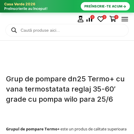
Casa Verde 2026
→
PREÎNSCRIE-TE ACUM
Preînscrierile au început!
0
0
0
Grup de pompare dn25 Termo+ cu
vana termostatata reglaj 35-60′
grade cu pompa wilo para 25/6
Grupul de pompare Termo+
este un produs de calitate superioara