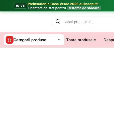
Preînscrierile Casa Verde 2026 au început!
LIVE
Finanțare de stat pentru
sisteme de stocare
Categorii produse
Toate produsele
Despr