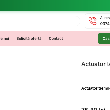
Ai nev
0374
e noi
Solicită ofertă
Contact
Cas
Actuator t
Actuator termoel