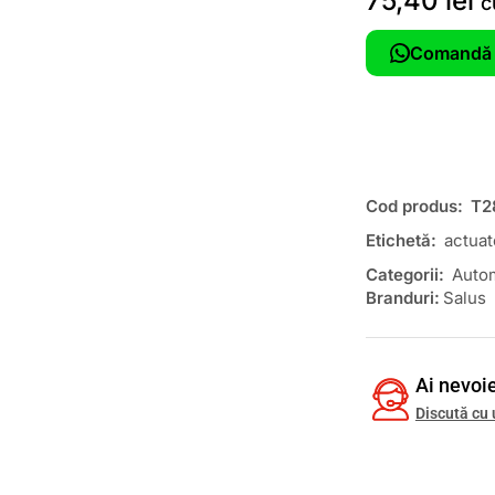
75,40
lei
c
Comandă 
Cod produs:
T2
Etichetă:
actuat
Categorii:
Autom
Branduri:
Salus
Ai nevoie
Discută cu 