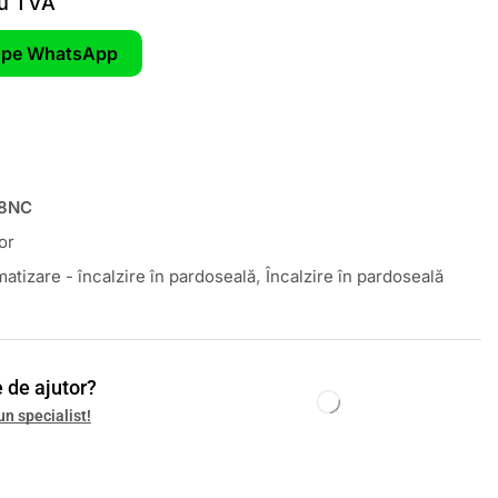
u TVA
pe WhatsApp
8NC
or
atizare - încalzire în pardoseală
,
Încalzire în pardoseală
 de ajutor?
un specialist!