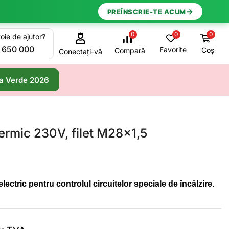
→
PREÎNSCRIE-TE ACUM
0
0
0
oie de ajutor?
 650 000
Favorite
Coș
Compară
Conectați-vă
a Verde 2026
ermic 230V, filet M28x1,5
ectric pentru controlul circuitelor speciale de încălzire.