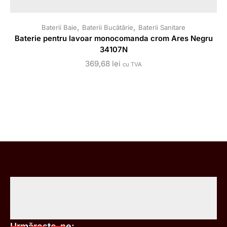
,
,
Baterii Baie
Baterii Bucătărie
Baterii Sanitare
Baterie pentru lavoar monocomanda crom Ares Negru
B
34107N
369,68
lei
cu TVA
Urmărește-ne: