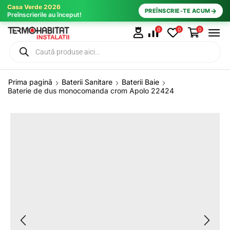
Casa Verde 2026
→
PREÎNSCRIE-TE ACUM
Preînscrierile au început!
0
0
0
Prima pagină
Baterii Sanitare
Baterii Baie
Baterie de dus monocomanda crom Apolo 22424