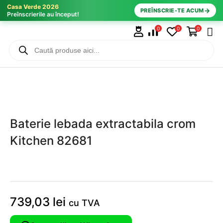
Casa Verde 2026
→
PREÎNSCRIE-TE ACUM
Preînscrierile au început!
0
0
0
Baterie lebada extractabila crom
Kitchen 82681
739,03
lei
cu TVA