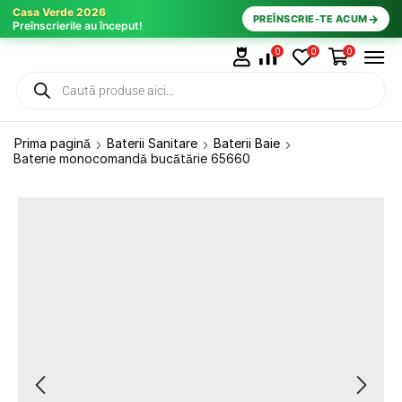
Casa Verde 2026
→
PREÎNSCRIE-TE ACUM
Preînscrierile au început!
0
0
0
Prima pagină
Baterii Sanitare
Baterii Baie
Baterie monocomandă bucătărie 65660