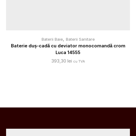
,
Baterii Baie
Baterii Sanitare
Baterie duș-cadă cu deviator monocomandă crom
Luca 14555
393,30
lei
cu TVA