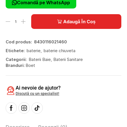
Comandă pe WhatsApp
Adaugă În Coș
Cod produs:
8430116021460
Etichete:
baterie
,
baterie chiuveta
Categorii:
Baterii Baie
,
Baterii Sanitare
Branduri:
Boet
Ai nevoie de ajutor?
Discută cu un specialist!