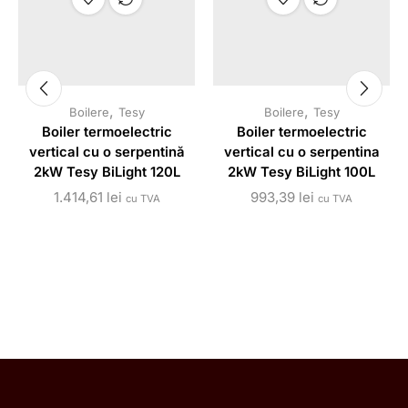
,
,
Boilere
Tesy
Boilere
Tesy
Boiler termoelectric
Boiler termoelectric
vertical cu o serpentină
vertical cu o serpentina
2kW Tesy BiLight 120L
2kW Tesy BiLight 100L
1.414,61
lei
993,39
lei
cu TVA
cu TVA