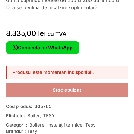
Gama cuprinde modele de 200 si 260 de litri cu și
fără serpentină de încălzire suplimentară.
8.335,00
lei
cu TVA
Comandă pe WhatsApp
Produsul este momentan
indisponibil
.
Stoc epuizat
Cod produs:
305765
Etichete:
Boiler
,
TESY
Categorii:
Boilere
,
Instalații termice
,
Tesy
Branduri:
Tesy