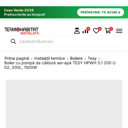
Casa Verde 2026
→
PREÎNSCRIE-TE ACUM
Preînscrierile au început!
0
0
0
Prima pagină
Instalații termice
Boilere
Tesy
Boiler cu pompă de căldură aer-apă TESY HPWH 3.1 200 U
02, 200L, 1500W