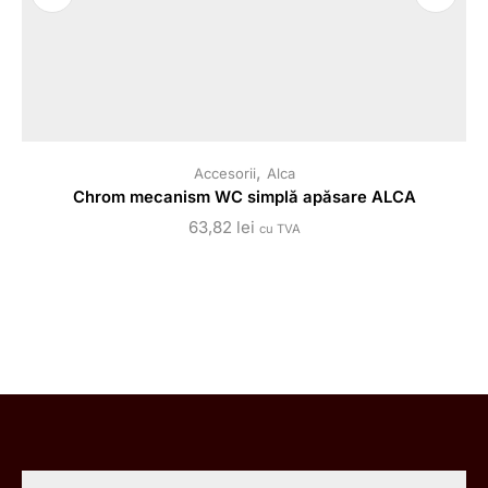
,
Accesorii
Alca
Chrom mecanism WC simplă apăsare ALCA
Ch
63,82
lei
cu TVA