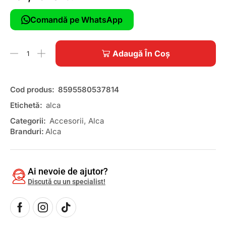
Comandă pe WhatsApp
Adaugă În Coș
Cod produs:
8595580537814
Etichetă:
alca
Categorii:
Accesorii
,
Alca
Branduri:
Alca
Ai nevoie de ajutor?
Discută cu un specialist!