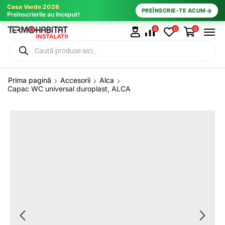
Casa Verde 2026
→
PREÎNSCRIE-TE ACUM
Preînscrierile au început!
0
0
0
Prima pagină
Accesorii
Alca
Capac WC universal duroplast, ALCA