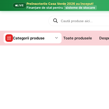
Preînscrierile Casa Verde 2026 au început!
LIVE
Finanțare de stat pentru
sisteme de stocare
Categorii produse
Toate produsele
Despr