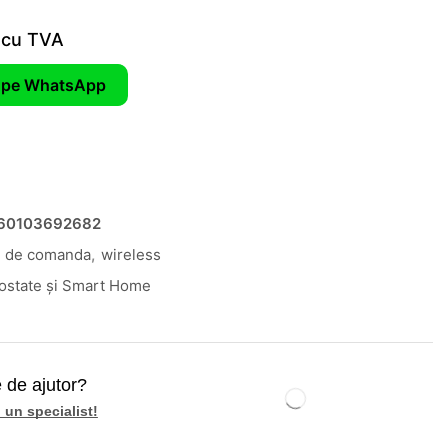
cu TVA
pe WhatsApp
60103692682
u de comanda
,
wireless
ostate și Smart Home
 de ajutor?
 un specialist!