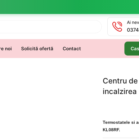
Ai nev
0374
e noi
Solicită ofertă
Contact
Cas
Centru de
incalzire
Termostatele si a
KL08RF.