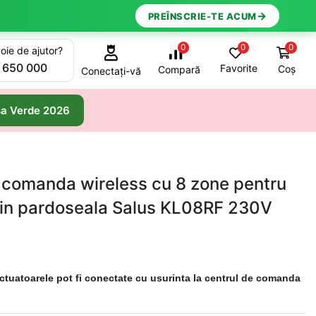
→
PREÎNSCRIE-TE ACUM
0
0
0
oie de ajutor?
 650 000
Favorite
Coș
Compară
Conectați-vă
a Verde 2026
 comanda wireless cu 8 zone pentru
a in pardoseala Salus KL08RF 230V
ctuatoarele pot fi conectate cu usurinta la centrul de comanda