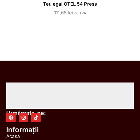
Teu egal OTEL 54 Press
111,68
lei
cu TVA
Urmărește-ne:
Informații
Acasă