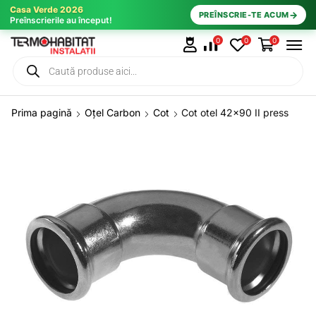
Casa Verde 2026
→
PREÎNSCRIE-TE ACUM
Preînscrierile au început!
0
0
0
Prima pagină
Oțel Carbon
Cot
Cot otel 42×90 II press