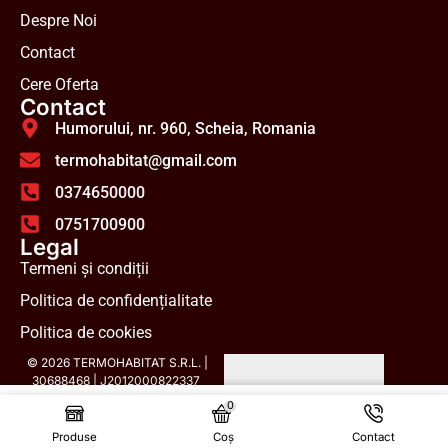
Despre Noi
Contact
Cere Oferta
Contact
Humorului, nr. 960, Scheia, Romania
termohabitat@gmail.com
0374650000
0751700900
Legal
Termeni și condiții
Politica de confidențialitate
Politica de cookies
© 2026 TERMOHABITAT S.R.L. |
30688468 | J2012000822337
0
89,73
lei
Adaugă În Coș
cu TVA
Produse
Coș
Contact