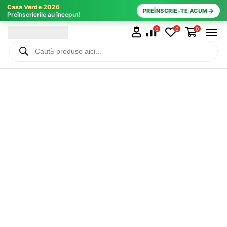
Casa Verde 2026
→
PREÎNSCRIE-TE ACUM
Preînscrierile au început!
0
0
0