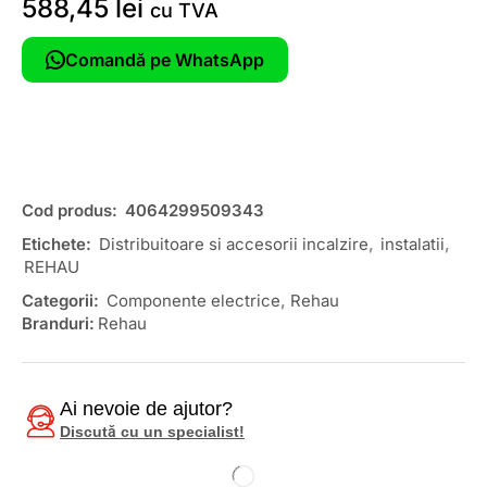
588,45
lei
cu TVA
Comandă pe WhatsApp
Cod produs:
4064299509343
Etichete:
Distribuitoare si accesorii incalzire
,
instalatii
,
REHAU
Categorii:
Componente electrice
,
Rehau
Branduri:
Rehau
Ai nevoie de ajutor?
Discută cu un specialist!