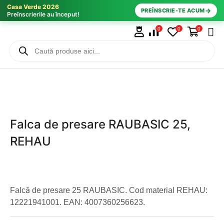
Casa Verde 2026
→
PREÎNSCRIE-TE ACUM
Preînscrierile au început!
0
0
0
Falca de presare RAUBASIC 25,
REHAU
Falcă de presare 25 RAUBASIC. Cod material REHAU:
12221941001. EAN: 4007360256623.