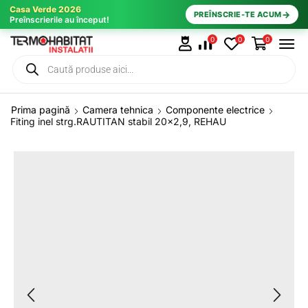
Casa Verde 2026
→
PREÎNSCRIE-TE ACUM
Preînscrierile au început!
0
0
0
Prima pagină
Camera tehnica
Componente electrice
Fiting inel strg.RAUTITAN stabil 20×2,9, REHAU