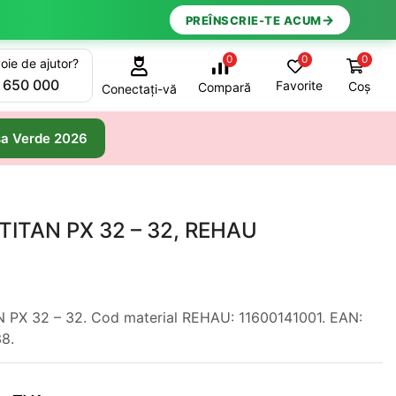
→
PREÎNSCRIE-TE ACUM
0
0
0
oie de ajutor?
 650 000
Favorite
Coș
Compară
Conectați-vă
a Verde 2026
TITAN PX 32 – 32, REHAU
 PX 32 – 32. Cod material REHAU: 11600141001. EAN:
8.