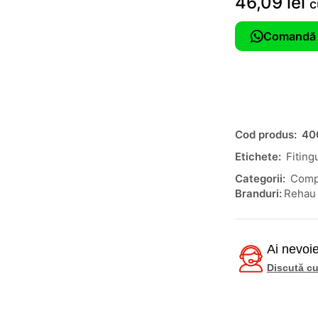
46,09
lei
c
Comandă 
Cod produs:
40
Etichete:
Fiting
Categorii:
Comp
Branduri:
Rehau
Ai nevoie
Discută cu