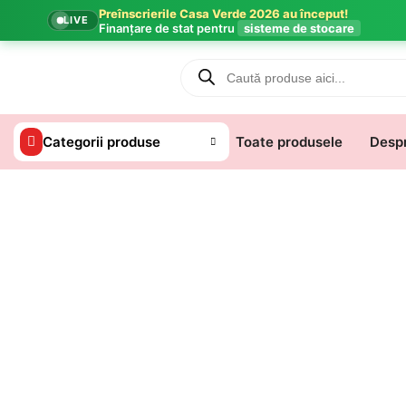
Preînscrierile Casa Verde 2026 au început!
LIVE
Finanțare de stat pentru
sisteme de stocare
Categorii produse
Toate produsele
Despr