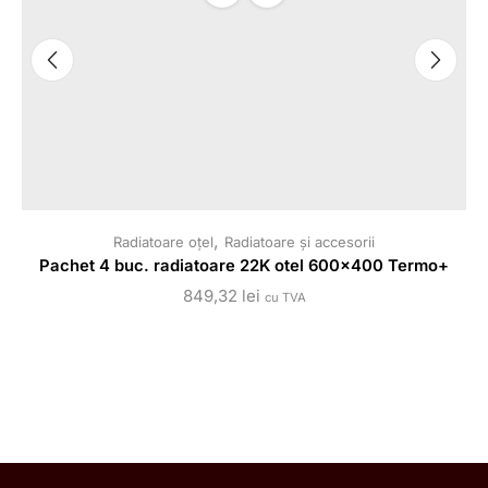
,
Radiatoare oțel
Radiatoare și accesorii
Pachet 4 buc. radiatoare 22K otel 600×400 Termo+
849,32
lei
cu TVA