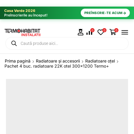
Casa Verde 2026
→
PREÎNSCRIE-TE ACUM
Preînscrierile au început!
0
0
0
Prima pagină
Radiatoare și accesorii
Radiatoare oțel
Pachet 4 buc. radiatoare 22K otel 300×1200 Termo+