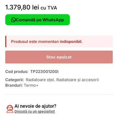
1.379,80
lei
cu TVA
Comandă pe WhatsApp
Produsul este momentan
indisponibil
.
Stoc epuizat
Cod produs:
TP223001200i
Categorii:
Radiatoare oțel
,
Radiatoare și accesorii
Branduri:
Termo+
Ai nevoie de ajutor?
Discută cu un specialist!