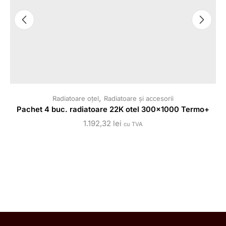
,
Radiatoare oțel
Radiatoare și accesorii
Pachet 4 buc. radiatoare 22K otel 300×1000 Termo+
1.192,32
lei
cu TVA