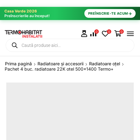
Casa Verde 2026
→
PREÎNSCRIE-TE ACUM
Preînscrierile au început!
0
0
0
Prima pagină
Radiatoare și accesorii
Radiatoare oțel
Pachet 4 buc. radiatoare 22K otel 500×1400 Termo+