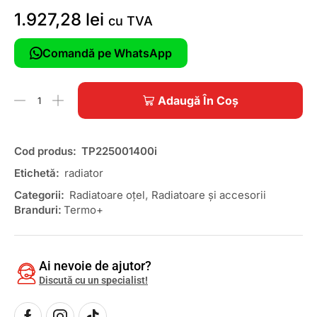
1.927,28
lei
cu TVA
Comandă pe WhatsApp
Adaugă În Coș
Cod produs:
TP225001400i
Etichetă:
radiator
Categorii:
Radiatoare oțel
,
Radiatoare și accesorii
Branduri:
Termo+
Ai nevoie de ajutor?
Discută cu un specialist!