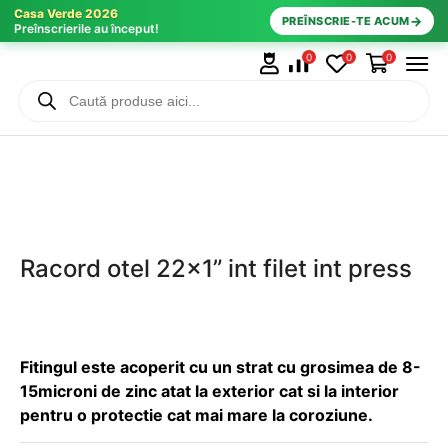
Casa Verde 2026
→
PREÎNSCRIE-TE ACUM
Preînscrierile au început!
0
0
0
Racord otel 22×1” int filet int press
Fitingul este acoperit cu un strat cu grosimea de 8-
15microni de zinc atat la exterior cat si la interior
pentru o protectie cat mai mare la coroziune.