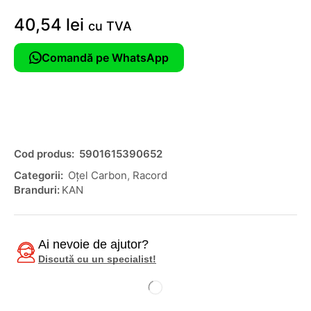
40,54
lei
cu TVA
Comandă pe WhatsApp
Cod produs:
5901615390652
Categorii:
Oțel Carbon
,
Racord
Branduri:
KAN
Ai nevoie de ajutor?
Discută cu un specialist!