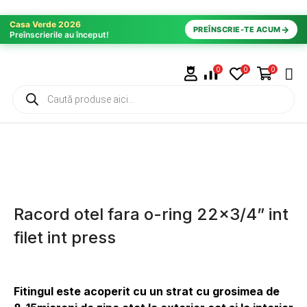
Casa Verde 2026
→
PREÎNSCRIE-TE ACUM
Preînscrierile au început!
0
0
0
Racord otel fara o-ring 22×3/4” int
filet int press
Fitingul este acoperit cu un strat cu grosimea de