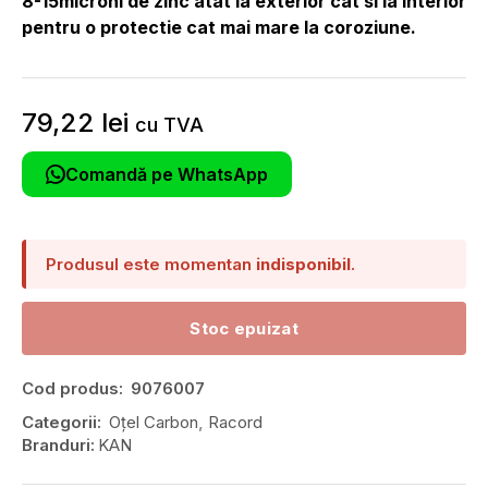
8-15microni de zinc atat la exterior cat si la interior
pentru o protectie cat mai mare la coroziune.
79,22
lei
cu TVA
Comandă pe WhatsApp
Produsul este momentan
indisponibil
.
Stoc epuizat
Cod produs:
9076007
Categorii:
Oțel Carbon
,
Racord
Branduri:
KAN