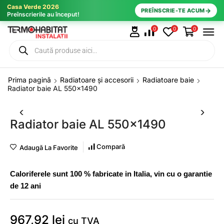
Casa Verde 2026
→
PREÎNSCRIE-TE ACUM
Preînscrierile au început!
0
0
0
Prima pagină
Radiatoare și accesorii
Radiatoare baie
Radiator baie AL 550×1490
Radiator baie AL 550×1490
Compară
Adaugă La Favorite
Caloriferele sunt 100 % fabricate in Italia, vin cu o garantie
de 12 ani
967,92
lei
cu TVA