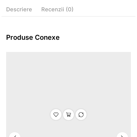
Descriere
Recenzii (0)
Produse Conexe
Re