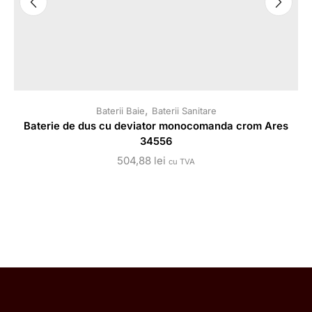
,
Baterii Baie
Baterii Sanitare
Baterie de dus cu deviator monocomanda crom Ares
34556
504,88
lei
cu TVA