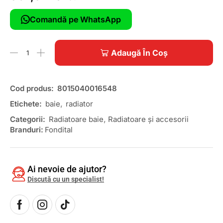
Comandă pe WhatsApp
Adaugă În Coș
Cod produs:
8015040016548
Etichete:
baie
,
radiator
Categorii:
Radiatoare baie
,
Radiatoare și accesorii
Branduri:
Fondital
Ai nevoie de ajutor?
Discută cu un specialist!