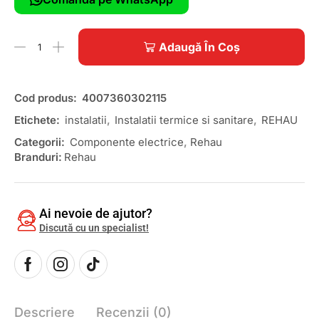
Adaugă În Coș
Cod produs:
4007360302115
Etichete:
instalatii
,
Instalatii termice si sanitare
,
REHAU
Categorii:
Componente electrice
,
Rehau
Branduri:
Rehau
Ai nevoie de ajutor?
Discută cu un specialist!
Descriere
Recenzii (0)