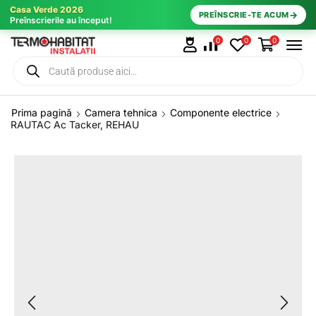
Casa Verde 2026
→
PREÎNSCRIE-TE ACUM
Preînscrierile au început!
0
0
0
Prima pagină
Camera tehnica
Componente electrice
RAUTAC Ac Tacker, REHAU