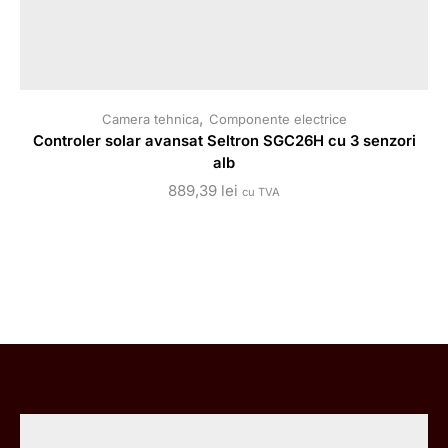
,
Camera tehnica
Componente electrice
Controler solar avansat Seltron SGC26H cu 3 senzori
C
alb
889,39
lei
cu TVA