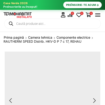
Casa Verde 2026
→
PREÎNSCRIE-TE ACUM
Preînscrierile au început!
0
0
0
Prima pagină
Camera tehnica
Componente electrice
RAUTHERM SPEED Distrib. HKV-D P 7 c 17, REHAU