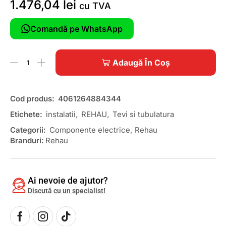
1.476,04
lei
cu TVA
Comandă pe WhatsApp
Adaugă În Coș
Cod produs:
4061264884344
Etichete:
instalatii
,
REHAU
,
Tevi si tubulatura
Categorii:
Componente electrice
,
Rehau
Branduri:
Rehau
Ai nevoie de ajutor?
Discută cu un specialist!