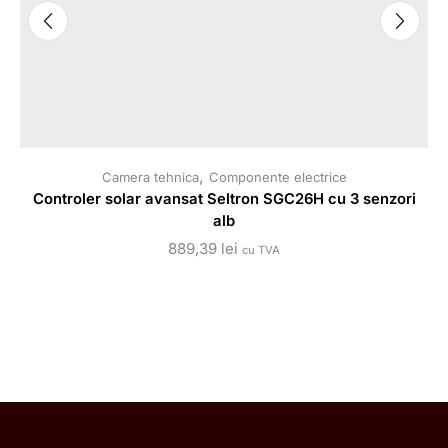
,
Camera tehnica
Componente electrice
Controler solar avansat Seltron SGC26H cu 3 senzori
alb
889,39
lei
cu TVA