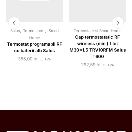
,
Salus
Termostate și Smart
Termostate și Smart Home
Cap termostatatic RF
Home
wireless (mini) filet
Termostat programabil RF
M30x1.5 TRV10RFM Salus
cu baterii alb Salus
IT600
355,00
lei
cu TVA
292,59
lei
cu TVA