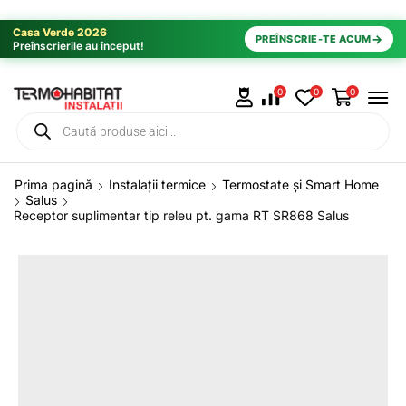
Casa Verde 2026
→
PREÎNSCRIE-TE ACUM
Preînscrierile au început!
0
0
0
Prima pagină
Instalații termice
Termostate și Smart Home
Salus
Receptor suplimentar tip releu pt. gama RT SR868 Salus