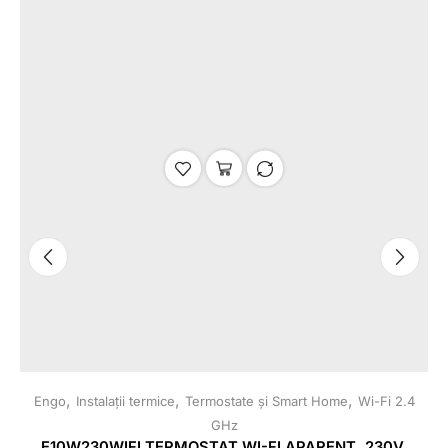
,
,
,
Engo
Instalații termice
Termostate și Smart Home
Wi-Fi 2.4
E
GHz
E10W230WIFI TERMOSTAT WI-FI APARENT, 230V,