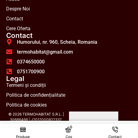
Despre Noi
Contact
Cere Oferta
Contact
Humorului, nr. 960, Scheia, Romania
termohabitat@gmail.com
0374650000
0751700900
Legal
Termeni și condiții
Politica de confidențialitate
Politica de cookies
© 2026 TERMOHABITAT S.R.L. |
30688468 | J2012000822337
0
453,48
lei
Adaugă În Coș
cu TVA
Produse
Coș
Contact