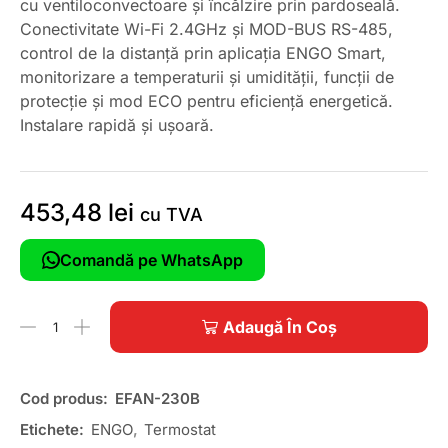
cu ventiloconvectoare și încălzire prin pardoseală.
Conectivitate Wi-Fi 2.4GHz și MOD-BUS RS-485,
control de la distanță prin aplicația ENGO Smart,
monitorizare a temperaturii și umidității, funcții de
protecție și mod ECO pentru eficiență energetică.
Instalare rapidă și ușoară.
453,48
lei
cu TVA
Comandă pe WhatsApp
Adaugă În Coș
Cod produs:
EFAN-230B
Etichete:
ENGO
,
Termostat