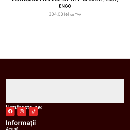
ENGO
304,03
lei
cu TVA
Urmărește-ne:
Informații
Acasă