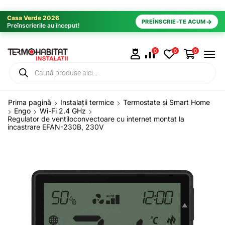
Casa Verde 2026
→
PREÎNSCRIE-TE ACUM
Preînscrierile au început!
0
0
0
Prima pagină
Instalații termice
Termostate și Smart Home
Engo
Wi-Fi 2.4 GHz
Regulator de ventiloconvectoare cu internet montat la
incastrare EFAN-230B, 230V