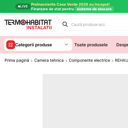
Preînscrierile Casa Verde 2026 au început!
LIVE
Finanțare de stat pentru
sisteme de stocare
Categorii produse
Toate produsele
Despr
Prima pagină
Camera tehnica
Componente electrice
REHAU