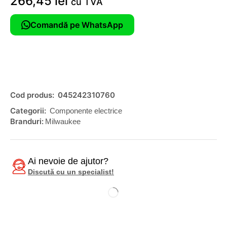
266,45
lei
cu TVA
Comandă pe WhatsApp
Cod produs:
045242310760
Categorii:
Componente electrice
Branduri:
Milwaukee
Ai nevoie de ajutor?
Discută cu un specialist!