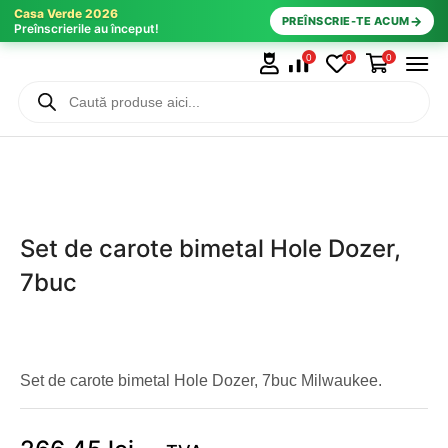
Casa Verde 2026
→
PREÎNSCRIE-TE ACUM
Preînscrierile au început!
0
0
0
Set de carote bimetal Hole Dozer,
7buc
Set de carote bimetal Hole Dozer, 7buc Milwaukee.