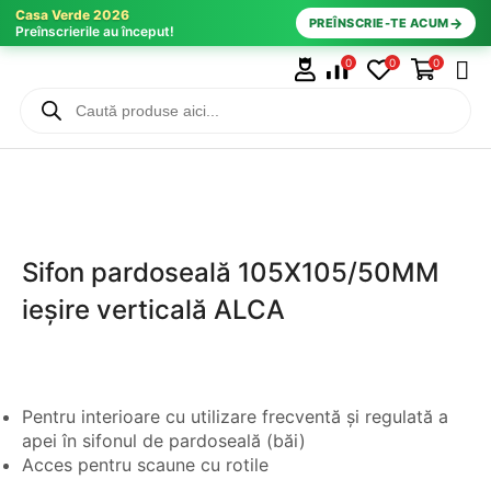
Casa Verde 2026
→
PREÎNSCRIE-TE ACUM
Preînscrierile au început!
0
0
0
Sifon pardoseală 105X105/50MM
ieșire verticală ALCA
Pentru interioare cu utilizare frecventă și regulată a
apei în sifonul de pardoseală (băi)
Acces pentru scaune cu rotile