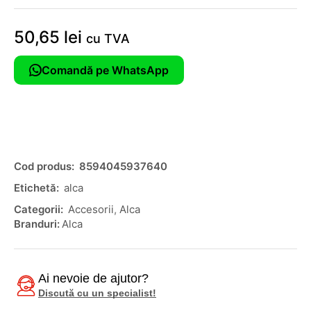
50,65
lei
cu TVA
Comandă pe WhatsApp
Cod produs:
8594045937640
Etichetă:
alca
Categorii:
Accesorii
,
Alca
Branduri:
Alca
Ai nevoie de ajutor?
Discută cu un specialist!