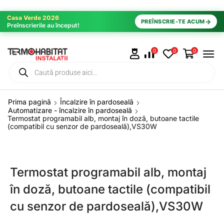
Casa Verde 2026
→
PREÎNSCRIE-TE ACUM
Preînscrierile au început!
0
0
0
Prima pagină
Încalzire în pardoseală
Automatizare - încalzire în pardoseală
Termostat programabil alb, montaj în doză, butoane tactile
(compatibil cu senzor de pardoseală),VS30W
Termostat programabil alb, montaj
în doză, butoane tactile (compatibil
cu senzor de pardoseală),VS30W