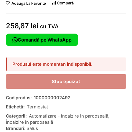
Compară
Adaugă La Favorite
258,87
lei
cu TVA
Comandă pe WhatsApp
Produsul este momentan
indisponibil
.
Stoc epuizat
Cod produs:
1000000002492
Etichetă:
Termostat
Categorii:
Automatizare - încalzire în pardoseală
,
Încalzire în pardoseală
Branduri:
Salus