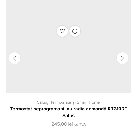
,
Salus
Termostate și Smart Home
Termostat neprogramabil cu radio comandă RT310RF
Salus
245,00
lei
cu TVA