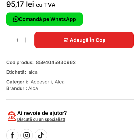
95,17
lei
cu TVA
Comandă pe WhatsApp
Adaugă În Coș
Cod produs:
8594045930962
Etichetă:
alca
Categorii:
Accesorii
,
Alca
Branduri:
Alca
Ai nevoie de ajutor?
Discută cu un specialist!