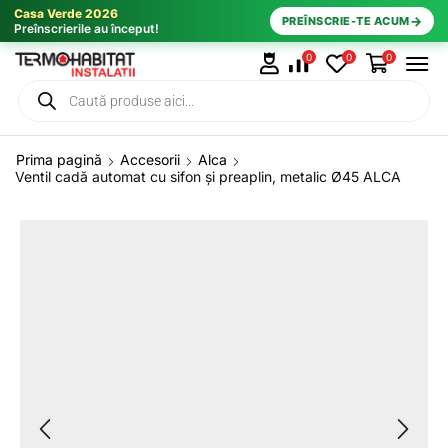
Casa Verde 2026
→
PREÎNSCRIE-TE ACUM
Preînscrierile au început!
0
0
0
Prima pagină
Accesorii
Alca
Ventil cadă automat cu sifon și preaplin, metalic Ø45 ALCA