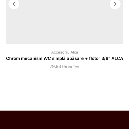
,
Accesorii
Alca
Chrom mecanism WC simplă apăsare + flotor 3/8” ALCA
79,93
lei
cu TVA