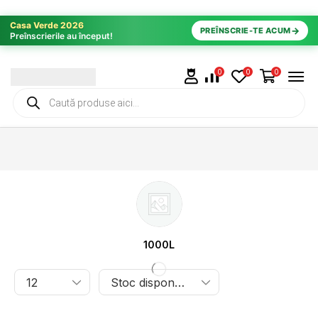
Casa Verde 2026
→
PREÎNSCRIE-TE ACUM
Preînscrierile au început!
0
0
0
1000L