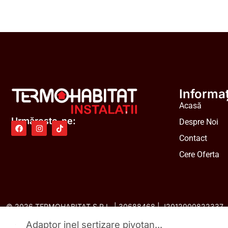
Informaț
Acasă
Urmărește-ne:
Despre Noi
Contact
Cere Oferta
© 2026 TERMOHABITAT S.R.L. | 30688468 | J2012000822337
Adaptor inel sertizare pivotan...