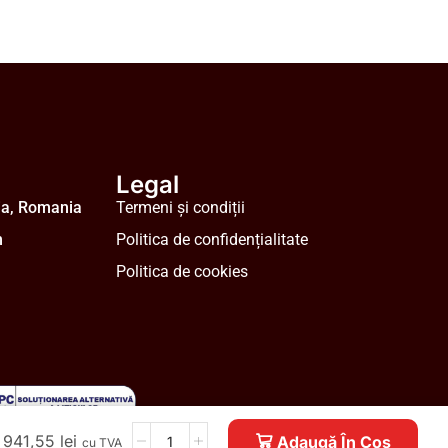
Legal
ia, Romania
Termeni și condiții
m
Politica de confidențialitate
Politica de cookies
941,55
lei
Adaugă În Coș
cu TVA