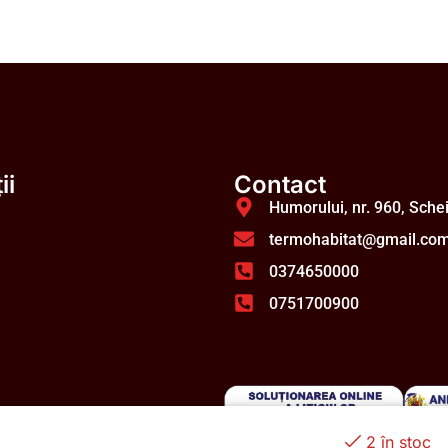
ii
Contact
Humorului, nr. 960, Sche
termohabitat@gmail.co
0374650000
0751700900
2 în stoc