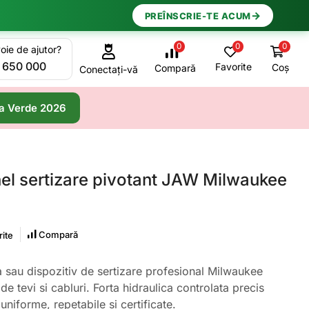
→
PREÎNSCRIE-TE ACUM
0
0
0
oie de ajutor?
 650 000
Favorite
Coș
Compară
Conectați-vă
a Verde 2026
nel sertizare pivotant JAW Milwaukee
Compară
ite
a sau dispozitiv de sertizare profesional Milwaukee
de tevi si cabluri. Forta hidraulica controlata precis
 uniforme, repetabile si certificate.