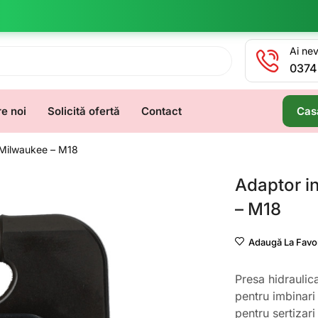
Ai nev
0374
e noi
Solicită ofertă
Contact
Cas
 Milwaukee – M18
Adaptor i
– M18
Adaugă La Favor
Presa hidraulic
pentru imbinari 
pentru sertizari