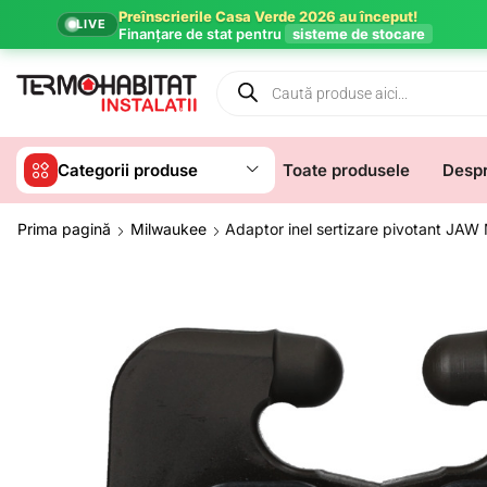
Preînscrierile Casa Verde 2026 au început!
LIVE
Finanțare de stat pentru
sisteme de stocare
Categorii produse
Toate produsele
Despr
Prima pagină
Milwaukee
Adaptor inel sertizare pivotant JAW