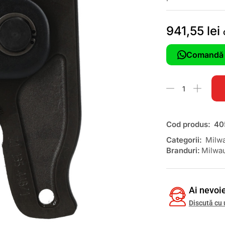
941,55
lei
Comandă 
Cod produs:
40
Categorii:
Milw
Branduri:
Milwa
Ai nevoie
Discută cu 