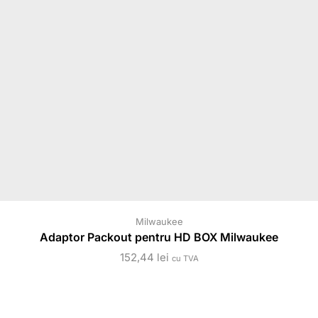
Milwaukee
Adaptor Packout pentru HD BOX Milwaukee
152,44
lei
cu TVA