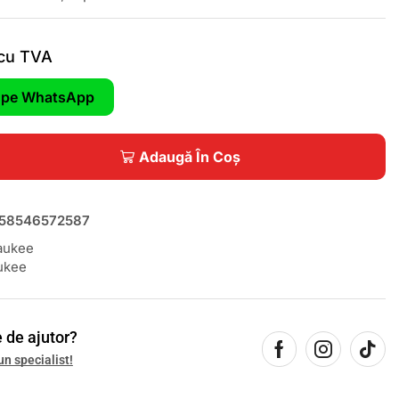
cu TVA
pe WhatsApp
Adaugă În Coș
58546572587
aukee
ukee
 de ajutor?
un specialist!