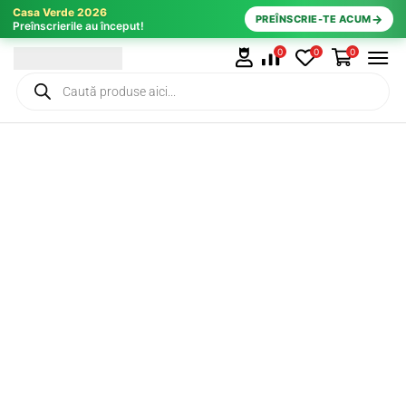
Casa Verde 2026
→
PREÎNSCRIE-TE ACUM
Preînscrierile au început!
0
0
0