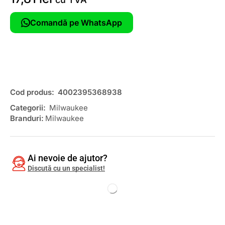
Comandă pe WhatsApp
Cod produs:
4002395368938
Categorii:
Milwaukee
Branduri:
Milwaukee
Ai nevoie de ajutor?
Discută cu un specialist!