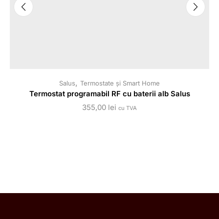
,
Salus
Termostate și Smart Home
Termostat programabil RF cu baterii alb Salus
355,00
lei
cu TVA