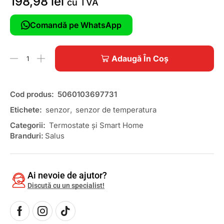
198,98
lei
cu TVA
Comandă pe WhatsApp
Adaugă În Coș
Cod produs:
5060103697731
Etichete:
senzor
,
senzor de temperatura
Categorii:
Termostate și Smart Home
Branduri:
Salus
Ai nevoie de ajutor?
Discută cu un specialist!