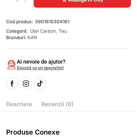
Cod produs:
5901615304161
Categorii:
Oțel Carbon
,
Teu
Branduri:
KAN
Ai nevoie de ajutor?
Discută cu un specialist!
Descriere
Recenzii (0)
Produse Conexe