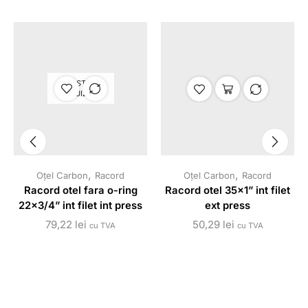
STOC
EPUIZAT
,
,
Oțel Carbon
Racord
Oțel Carbon
Racord
Racord otel fara o-ring
Racord otel 35×1” int filet
22×3/4” int filet int press
ext press
79,22
lei
50,29
lei
cu TVA
cu TVA