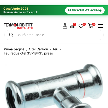
Casa Verde 2026
→
PREÎNSCRIE-TE ACUM
Preînscrierile au început!
0
0
0
Prima pagină
Oțel Carbon
Teu
Teu redus otel 35x18x35 press