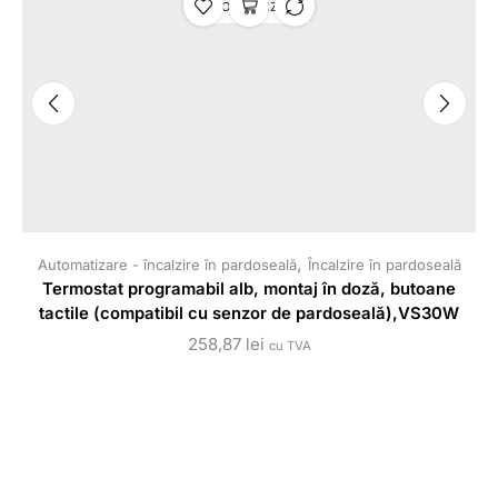
STOC EPUIZAT
,
Automatizare - încalzire în pardoseală
Încalzire în pardoseală
A
Termostat programabil alb, montaj în doză, butoane
tactile (compatibil cu senzor de pardoseală),VS30W
258,87
lei
cu TVA