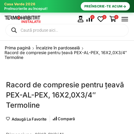
Casa Verde 2026
→
PREÎNSCRIE-TE ACUM
Preînscrierile au început!
0
0
0
Prima pagină
Încalzire în pardoseală
Racord de compresie pentru țeavă PEX-AL-PEX, 16X2,0X3/4″
Termoline
Racord de compresie pentru țeavă
PEX-AL-PEX, 16X2,0X3/4″
Termoline
Compară
Adaugă La Favorite