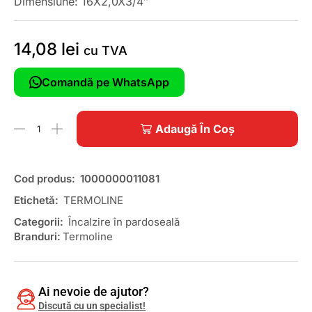
Dimensiune: 16X2,0X3/4″
14,08
lei
cu TVA
Comandă pe WhatsApp
Adaugă În Coș
Cod produs:
1000000011081
Etichetă:
TERMOLINE
Categorii:
Încalzire în pardoseală
Branduri:
Termoline
Ai nevoie de ajutor?
Discută cu un specialist!